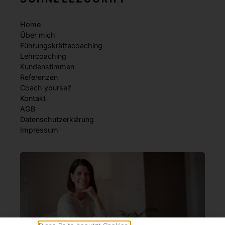
Home
Über mich
Führungskräftecoaching
Lehrcoaching
Kundenstimmen
Referenzen
Coach yourself
Kontakt
AGB
Datenschutzerklärung
Impressum