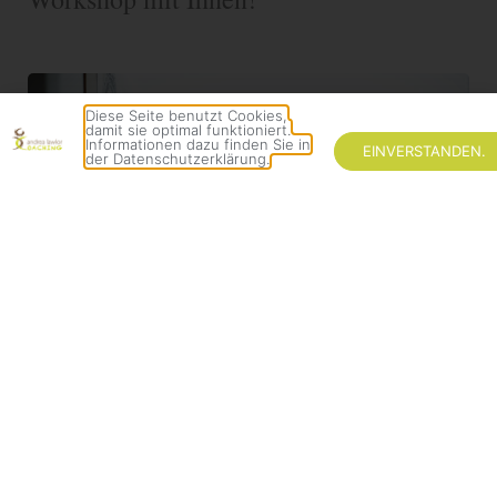
Diese Seite benutzt Cookies,
damit sie optimal funktioniert.
Informationen dazu finden Sie in
EINVERSTANDEN.
der Datenschutzerklärung.
Andrea Lawlor, Coach (DGfC) und
Achtsamkeitstrainerin
Der Visions-Workshop ist ein fester Teil meines
Angebots und es ist jedes Jahr eine große Freude,